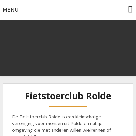
Ga
MENU
naar
de
inhoud
Fietstoerclub Rolde
Fietstoerclub Rolde
De Fietstoerclub Rolde is een kleinschalige
vereniging voor mensen uit Rolde en nabije
omgeving die met anderen willen wielrennen of